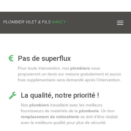
PLOMBIER VILET & FILS
NANCY
Toggl
navig
Pas de superflux
Pour toute intervention, nos
plombiers
vous
proposeront un devis sur mesure gratuitement et aucun
frais supplémentaire sera demandé après l'intervention.
La qualité, notre priorité !
Nos
plombiers
travaillent avec les meilleurs
fournisseurs de matériels de la
plomberie
. Un bon
remplacement de robinetterie
se doit d'être réalisé
avec la meilleure qualité pour plus de sécurité.