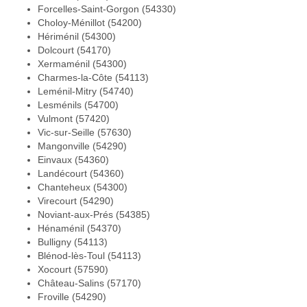
Forcelles-Saint-Gorgon (54330)
Choloy-Ménillot (54200)
Hériménil (54300)
Dolcourt (54170)
Xermaménil (54300)
Charmes-la-Côte (54113)
Leménil-Mitry (54740)
Lesménils (54700)
Vulmont (57420)
Vic-sur-Seille (57630)
Mangonville (54290)
Einvaux (54360)
Landécourt (54360)
Chanteheux (54300)
Virecourt (54290)
Noviant-aux-Prés (54385)
Hénaménil (54370)
Bulligny (54113)
Blénod-lès-Toul (54113)
Xocourt (57590)
Château-Salins (57170)
Froville (54290)