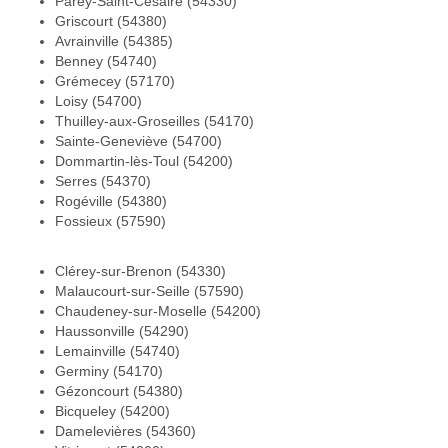
Parey-Saint-Césaire (54330)
Griscourt (54380)
Avrainville (54385)
Benney (54740)
Grémecey (57170)
Loisy (54700)
Thuilley-aux-Groseilles (54170)
Sainte-Geneviève (54700)
Dommartin-lès-Toul (54200)
Serres (54370)
Rogéville (54380)
Fossieux (57590)
Clérey-sur-Brenon (54330)
Malaucourt-sur-Seille (57590)
Chaudeney-sur-Moselle (54200)
Haussonville (54290)
Lemainville (54740)
Germiny (54170)
Gézoncourt (54380)
Bicqueley (54200)
Damelevières (54360)