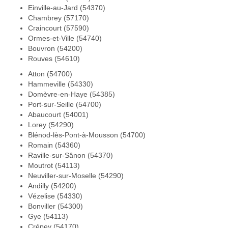
Einville-au-Jard (54370)
Chambrey (57170)
Craincourt (57590)
Ormes-et-Ville (54740)
Bouvron (54200)
Rouves (54610)
Atton (54700)
Hammeville (54330)
Domèvre-en-Haye (54385)
Port-sur-Seille (54700)
Abaucourt (54001)
Lorey (54290)
Blénod-lès-Pont-à-Mousson (54700)
Romain (54360)
Raville-sur-Sânon (54370)
Moutrot (54113)
Neuviller-sur-Moselle (54290)
Andilly (54200)
Vézelise (54330)
Bonviller (54300)
Gye (54113)
Crépey (54170)