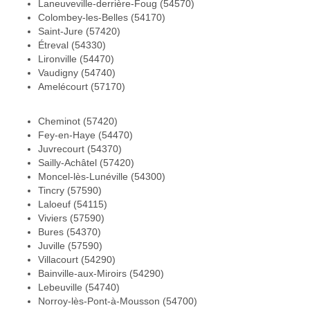
Laneuveville-derrière-Foug (54570)
Colombey-les-Belles (54170)
Saint-Jure (57420)
Étreval (54330)
Lironville (54470)
Vaudigny (54740)
Amelécourt (57170)
Cheminot (57420)
Fey-en-Haye (54470)
Juvrecourt (54370)
Sailly-Achâtel (57420)
Moncel-lès-Lunéville (54300)
Tincry (57590)
Laloeuf (54115)
Viviers (57590)
Bures (54370)
Juville (57590)
Villacourt (54290)
Bainville-aux-Miroirs (54290)
Lebeuville (54740)
Norroy-lès-Pont-à-Mousson (54700)