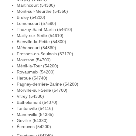
Martincourt (54380)
Mont-sur-Meurthe (54360)
Bruley (54200)
Lemoncourt (57590)
Thézey-Saint-Martin (54610)
Mailly-sur-Seille (54610)
Bienville-la-Petite (54300)
Méhoncourt (54360)
Fresnes-en-Saulnois (57170)
Mousson (54700)
Ménil-la-Tour (54200)
Royaumeix (54200)
Haroué (54740)
Pagney-derrière-Barine (54200)
Morville-sur-Seille (54700)
Vitrey (54330)
Bathelémont (54370)
Tantonville (54116)
Manonville (54385)
Goviller (54330)
Écrouves (54200)
Crantenoy (54740)